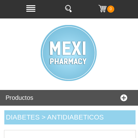
0
Productos
DIABETES > ANTIDIABETICOS