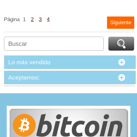
Página
1
2
3
4
Siguiente
Lo más vendido
Aceptamos: