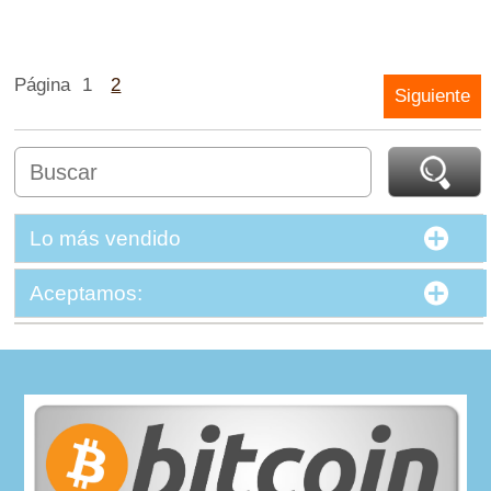
Página
1
2
Siguiente
Lo más vendido
Aceptamos: