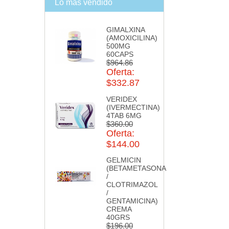
Lo más vendido
GIMALXINA
(AMOXICILINA)
500MG
60CAPS
$964.86
Oferta:
$332.87
VERIDEX
(IVERMECTINA)
4TAB 6MG
$360.00
Oferta:
$144.00
GELMICIN
(BETAMETASONA
/
CLOTRIMAZOL
/
GENTAMICINA)
CREMA
40GRS
$196.00