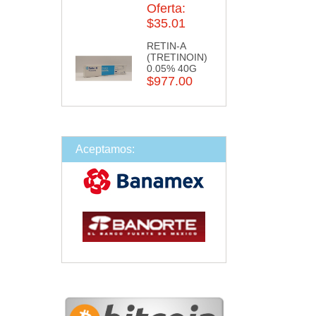
Oferta:
$35.01
RETIN-A
(TRETINOIN)
0.05% 40G
$977.00
Aceptamos: