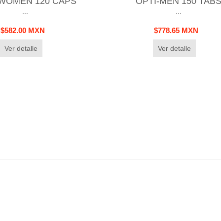
-WOMEN 120 CAPS
OPTI-MEN 150 TAB
...
...
$582.00 MXN
$778.65 MXN
Ver detalle
Ver detalle