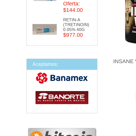
Oferta:
$144.00
RETIN-A
(TRETINOIN)
0.05% 40G
$977.00
INSANE 
Aceptamos: