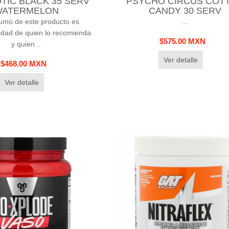
TIC BLACK 35 SERV
PSYCHO CIRCUS COT
WATERMELON
CANDY 30 SERV
umo de este producto es
...
idad de quien lo recomienda
$575.00 MXN
y quien...
Ver detalle
$468.00 MXN
Ver detalle