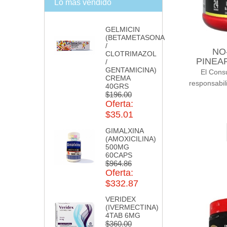
Lo más vendido
GELMICIN
(BETAMETASONA
/
NO
CLOTRIMAZOL
PINEA
/
GENTAMICINA)
El Cons
CREMA
responsabil
40GRS
$196.00
Oferta:
$35.01
GIMALXINA
(AMOXICILINA)
500MG
60CAPS
$964.86
Oferta:
$332.87
VERIDEX
(IVERMECTINA)
4TAB 6MG
$360.00