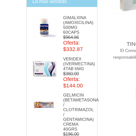
Lo más vendido
GIMALXINA
(AMOXICILINA)
500MG
60CAPS
$964.86
Oferta:
TI
$332.87
El Cons
responsabil
VERIDEX
(IVERMECTINA)
4TAB 6MG
$360.00
Oferta:
$144.00
GELMICIN
(BETAMETASONA
/
CLOTRIMAZOL
/
GENTAMICINA)
CREMA
40GRS
$196.00