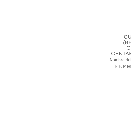
QU
(B
C
GENTAM
Nombre del
N.F. Me