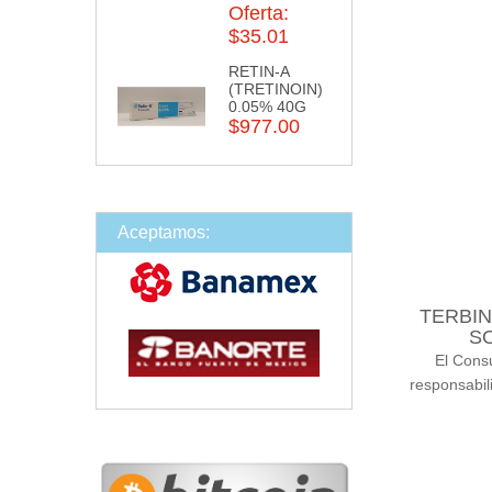
Oferta:
$35.01
RETIN-A
(TRETINOIN)
0.05% 40G
$977.00
Aceptamos:
TERBIN
S
El Cons
responsabil