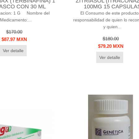
X (TERBINAFINA) 1
ZITRIASOL (ITRACONA
ASCO CON 30 ML
100MG 15 CAPSULA
racion: 1 G Nombre del
El Consumo de este producto
Medicamento:...
responsabilidad de quien lo rec
y quien...
$170.00
$180.00
$87.97 MXN
$79.20 MXN
Ver detalle
Ver detalle