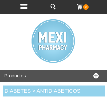
0
Productos
DIABETES > ANTIDIABETICOS