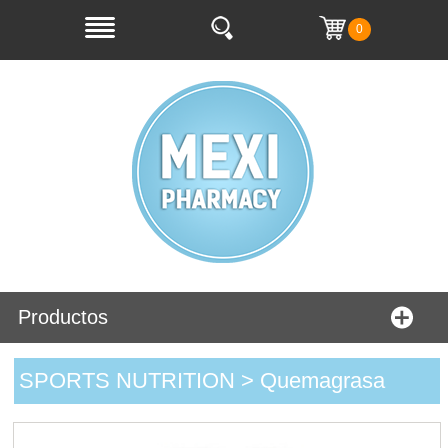
0
Productos
SPORTS NUTRITION > Quemagrasa