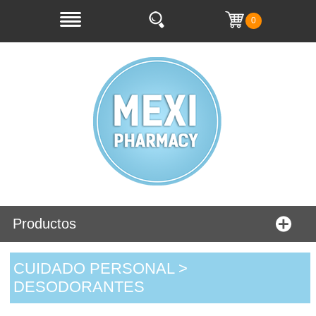
0
Productos
CUIDADO PERSONAL >
DESODORANTES