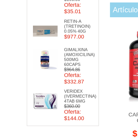
Oferta:
Artícul
$35.01
RETIN-A
(TRETINOIN)
0.05% 40G
$977.00
GIMALXINA
(AMOXICILINA)
500MG
60CAPS
$964.86
Oferta:
$332.87
VERIDEX
(IVERMECTINA)
4TAB 6MG
$360.00
Oferta:
CAR
$144.00
$