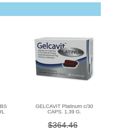
LBS
GELCAVIT Platinum c/30
RL
CAPS. 1.39 G.
$364.46