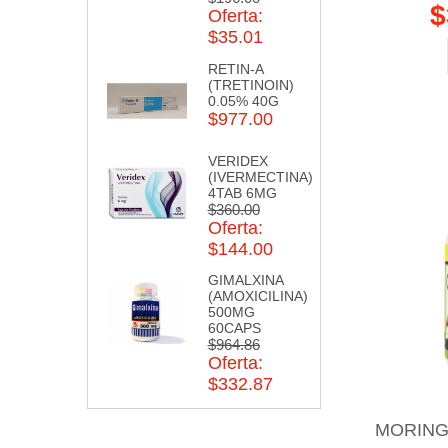
$
Oferta:
$35.01
RETIN-A
(TRETINOIN)
0.05% 40G
$977.00
VERIDEX
(IVERMECTINA)
4TAB 6MG
$360.00
Oferta:
$144.00
GIMALXINA
(AMOXICILINA)
500MG
60CAPS
$964.86
Oferta:
$332.87
MORING