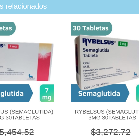
os relacionados
US (SEMAGLUTIDA)
RYBELSUS (SEMAGLUT
G 30TABLETAS
3MG 30TABLETAS
5,454.52
$3,272.72