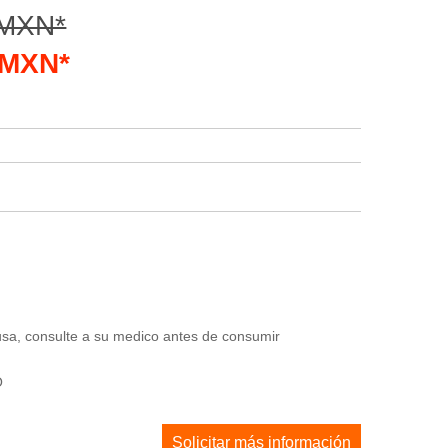
 MXN*
5 MXN*
usa, consulte a su medico antes de consumir
O
Solicitar más información