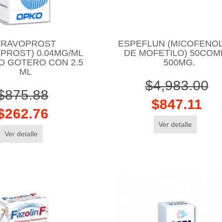
TRAVOPROST
ESPEFLUN (MICOFENO
PROST) 0.04MG/ML
DE MOFETILO) 50COM
O GOTERO CON 2.5
500MG.
ML
$4,983.00
$875.88
$847.11
$262.76
Ver detalle
Ver detalle