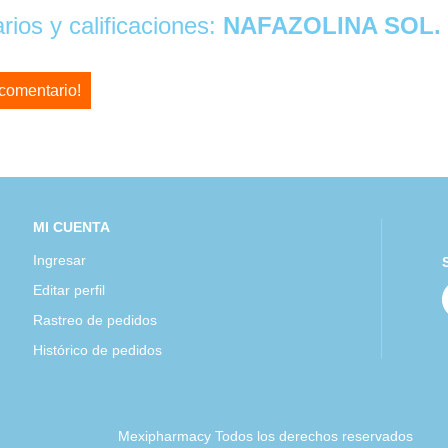
ios y calificaciones:
NAFAZOLINA SOL. 
 comentario!
MI CUENTA
Ingresar
Editar perfil
Rastreo de pedidos
Histórico de pedidos
Mexipharmacy Todos los derechos reservados