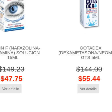
IN F (NAFAZOLINA-
GOTADEX
AMINA) SOLUCION
(DEXAMETASONA/NEOMI
15ML
GTS 5ML
$149.23
$144.00
$47.75
$55.44
Ver detalle
Ver detalle