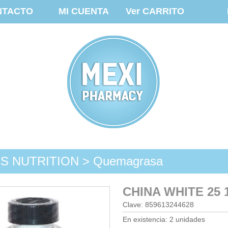
NTACTO
MI CUENTA
Ver CARRITO
S NUTRITION > Quemagrasa
CHINA WHITE 25 
Clave: 859613244628
En existencia: 2 unidades