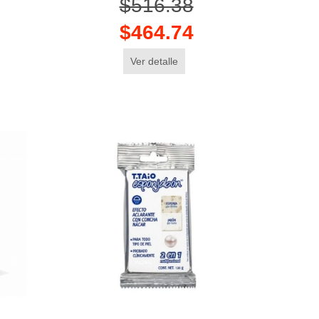
$516.38
$464.74
Ver detalle