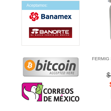
Aceptamos:
FERMIG
$