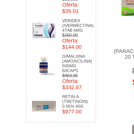
Oferta:
$35.01
VERIDEX
(IVERMECTINA)
4TAB 6MG
$360.00
Oferta:
$144.00
(PARAC
20 
GIMALXINA
(AMOXICILINA)
500MG
60CAPS
$964.86
Oferta:
$332.87
RETIN-A
(TRETINOIN)
0.05% 40G
$977.00