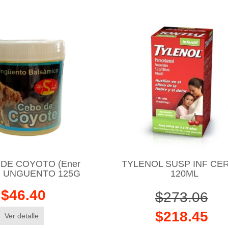
DE COYOTO (Ener
TYLENOL SUSP INF CE
) UNGUENTO 125G
120ML
$46.40
$273.06
$218.45
Ver detalle