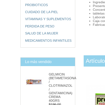
Ingredie
PROBIOTICOS
Present
Concent
CUIDADO DE LA PIEL
tabletas
Laborat
VITAMINAS Y SUPLEMENTOS
Caja con
Fabrica
PERDIDA DE PESO
SALUD DE LA MUJER
MEDICAMENTOS INFANTILES
Artícul
Lo más vendido
GELMICIN
(BETAMETASONA
/
CLOTRIMAZOL
/
GENTAMICINA)
CREMA
40GRS
$196.00