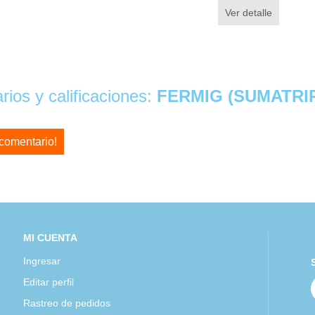
Ver detalle
ios y calificaciones:
FERMIG (SUMATRI
 comentario!
MI CUENTA
Ingresar
Editar perfil
Rastreo de pedidos