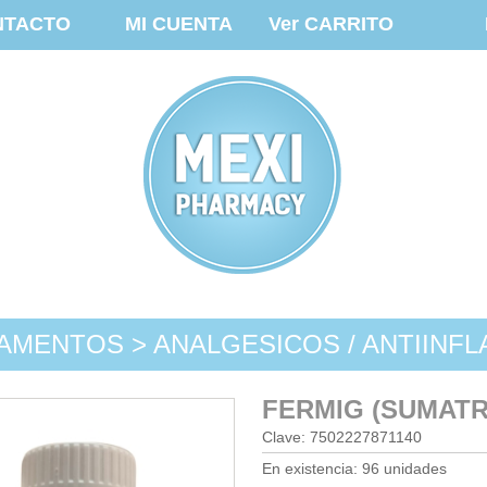
NTACTO
MI CUENTA
Ver CARRITO
AMENTOS > ANALGESICOS / ANTIINFL
FERMIG (SUMATR
Clave: 7502227871140
En existencia: 96 unidades